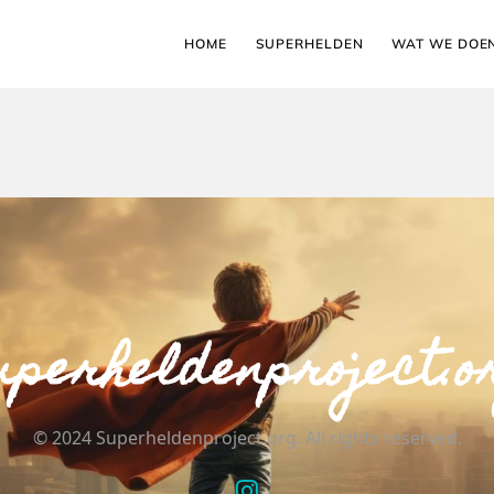
HOME
SUPERHELDEN
WAT WE DOE
uperheldenproject.o
© 2024 Superheldenproject.org. All rights reserved.