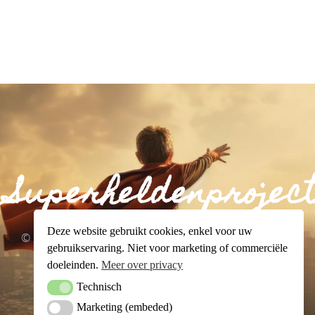
Superheldenproject
Deze website gebruikt cookies, enkel voor uw
© 2024 Superheldenproject.org. All rights reserved.
gebruikservaring. Niet voor marketing of commerciële
doeleinden.
Meer over privacy
Technisch
Technisch
Marketing (embeded)
Marketing (embeded)